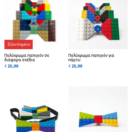
Εξαντλημένο
Πολύχρωμα παπιγιόν σε
Πολύχρωμα παπιγιόν για
διάφορα σχέδια
πάρτυ
€
25,00
€
25,00
Αυτό το προϊόν έχει πολλαπλές πα
Αυτό
QUICK
QUICK
VIEW
VIEW