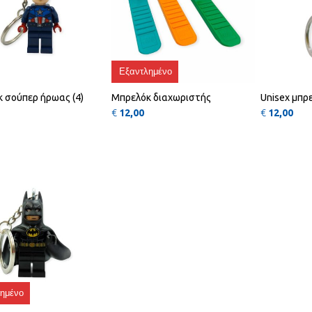
Εξαντλημένο
 σούπερ ήρωας (4)
Μπρελόκ διαχωριστής
Unisex μπρ
€
12,00
€
12,00
QUICK
VIEW
ημένο