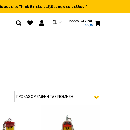
ίσουμε τοThink Bricks ταξίδι μας στο μέλλον.
"
ΚΑΛΑΘΙ ΑΓΟΡΩΝ
EL
€
0,00
 έχει πολλαπλές παραλλαγές. Οι επιλογές μπορούν να επιλε
Αυτό το προϊόν έχει πολλαπλές παραλλαγές. Ο
QUICK
QUICK
VIEW
VIEW