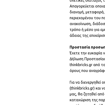
σχετικές διατάξεις 
Απαγορεύεται οποια
διανομή, μεταφορά,
περιεχομένου του π
ανακοίνωση, διάδοσ
τρόπο ή μέσο για ε
άδειας της επιχείρισ
Προστασία προσω
Έχετε την ευκαιρία
Δήλωση Προστασίας
thinkbricks.gr από 
όρους που αναγράφο
Για να διενεργηθεί
(thinkbricks.gr) κα
μας, θα ζητηθεί απ
καταχώριση της παρ