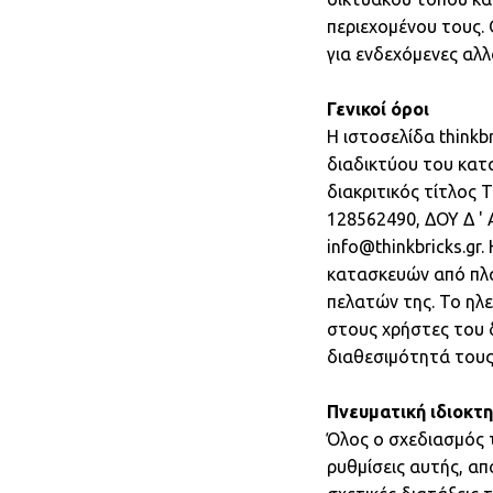
περιεχομένου τους. 
για ενδεχόμενες αλλ
Γενικοί όροι
Η ιστοσελίδα thinkb
διαδικτύου του κατα
διακριτικός τίτλος 
128562490, ΔΟΥ Δ '
info@thinkbricks.gr
κατασκευών από πλασ
πελατών της. Το ηλ
στους χρήστες του δ
διαθεσιμότητά τους
Πνευματική ιδιοκ
Όλος ο σχεδιασμός τ
ρυθμίσεις αυτής, απ