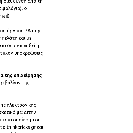
κή διεύθυνση από τη
ιμολόγιο), ο
ail).
του άρθρου 7Α παρ.
 πελάτη και με
κτός αν κινηθεί η
ή τυχόν υποχρεώσεις
α της επιχείρησης
εριβάλλον της
της ηλεκτρονικής
χετικά με: α)την
ι ταυτοποίηση του
 thinkbricks.gr και