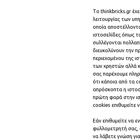
Τo thinkbricks.gr έ
λειτουργίας των υπηρ
οποία απoστέλλοντα
ιστοσελίδες όπως τo
συλλέγονται πολλαπ
διευκολύνουν την π
περιεχομένου της ι
των χρηστών αλλά κ
σας παρέχουμε πληρο
ότι κάποια από τα c
απρόσκοπτα η ιστοσε
πρώτη φορά στην ιστ
cookies επιθυμείτε ν
Εάν επιθυμείτε να ε
φυλλομετρητή σας, 
να λάβετε γνώση για