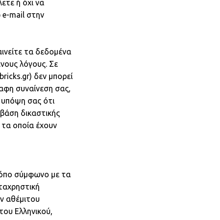
ετε ή όχι να
 e-mail στην
ινείτε τα δεδομένα
νους λόγους. Σε
ricks.gr) δεν μπορεί
ραφη συναίνεση σας,
 υπόψη σας ότι
 βάση δικαστικής
 τα οποία έχουν
ρόπο σύμφωνο με τα
αταχρηστική
ν αθέμιτου
του Ελληνικού,