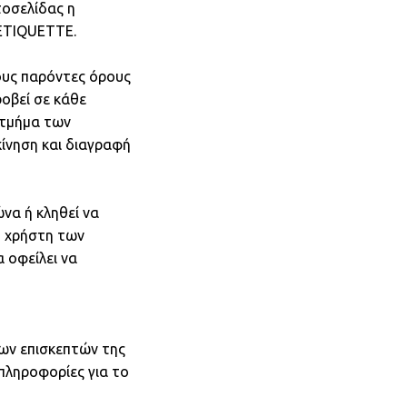
οσελίδας η
 NETIQUETTE.
ους παρόντες όρους
ροβεί σε κάθε
 τμήμα των
ίνηση και διαγραφή
να ή κληθεί να
υ χρήστη των
 οφείλει να
των επισκεπτών της
 πληροφορίες για το