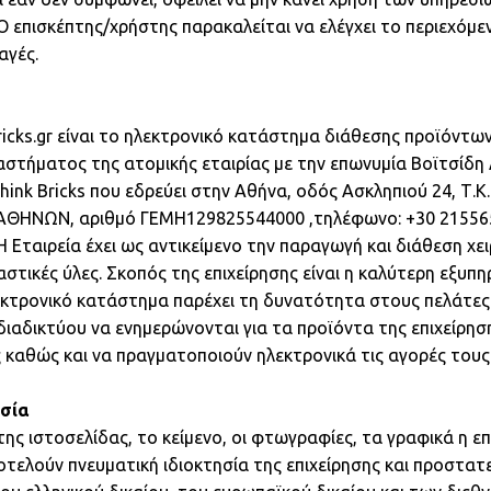
Ο επισκέπτης/χρήστης παρακαλείται να ελέγχει το περιεχόμ
αγές.
ricks.gr είναι το ηλεκτρονικό κατάστημα διάθεσης προϊόντω
στήματος της ατομικής εταιρίας με την επωνυμία Βοϊτσίδη 
Think Bricks που εδρεύει στην Αθήνα, οδός Ασκληπιού 24, Τ.
 ΑΘΗΝΩΝ, αριθμό ΓΕΜΗ129825544000 ,τηλέφωνο: +30 215565
. Η Εταιρεία έχει ως αντικείμενο την παραγωγή και διάθεση χ
τικές ύλες. Σκοπός της επιχείρησης είναι η καλύτερη εξυπ
εκτρονικό κατάστημα παρέχει τη δυνατότητα στους πελάτες 
ιαδικτύου να ενημερώνονται για τα προϊόντα της επιχείρηση
 καθώς και να πραγματοποιούν ηλεκτρονικά τις αγορές τους
τησία
ης ιστοσελίδας, το κείμενο, οι φτωγραφίες, τα γραφικά η επι
οτελούν πνευματική ιδιοκτησία της επιχείρησης και προστατ