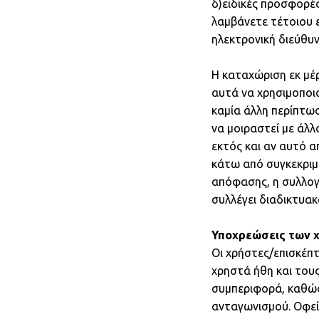
δ)ειδικές προσφορές
λαμβάνετε τέτοιου ε
ηλεκτρονική διεύθυ
Η καταχώριση εκ μέ
αυτά να χρησιμοποι
καμία άλλη περίπτωσ
να μοιραστεί με άλ
εκτός και αν αυτό 
κάτω από συγκεκριμέ
απόφασης, η συλλογ
συλλέγει διαδικτυακ
Υποχρεώσεις των 
Οι χρήστες/επισκέπ
χρηστά ήθη και του
συμπεριφορά, καθώς
ανταγωνισμού. Οφείλ