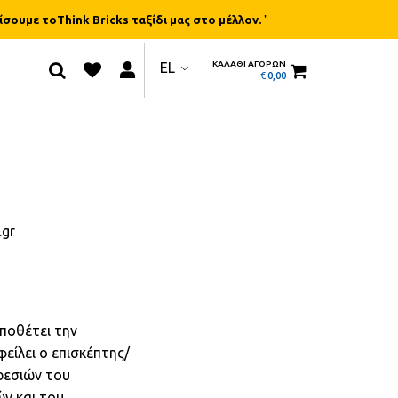
ίσουμε τοThink Bricks ταξίδι μας στο μέλλον.
"
ΚΑΛΑΘΙ ΑΓΟΡΩΝ
EL
€
0,00
.gr
ϋποθέτει την
είλει ο επισκέπτης/
ρεσιών του
ών και του