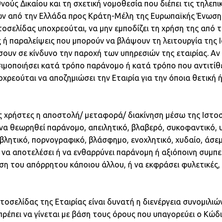
νούς Δικαίου και τη σχετική νομοθεσία που διέπει τις τηλεπικ
 από την Ελλάδα προς Κράτη-Μέλη της Ευρωπαϊκής Ένωσης 
τοσελίδας υποχρεούται, να μην εμποδίζει τη χρήση της από τ
ς ή παραλείψεις που μπορούν να βλάψουν τη λειτουργία της 
ουν σε κίνδυνο την παροχή των υπηρεσιών της εταιρίας. Αν 
σιμοποιήσει κατά τρόπο παράνομο ή κατά τρόπο που αντιτίθ
χρεούται να αποζημιώσει την Εταιρία για την όποια θετική 
 χρήστες η αποστολή/ μεταφορά/ διακίνηση μέσω της Ιστοσ
να θεωρηθεί παράνομο, απειλητικό, βλαβερό, συκοφαντικό, υ
βλητικό, πορνογραφικό, βλάσφημο, ενοχλητικό, χυδαίο, άσε
να αποτελέσει ή να ενθαρρύνει παράνομη ή αξιόποινη συμπε
η του απόρρητου κάποιου άλλου, ή να εκφράσει φυλετικές, 
οσελίδας της Εταιρίας είναι δυνατή η διενέργεια συνομιλι
πρέπει να γίνεται με βάση τους όρους που υπαγορεύει ο Κώ