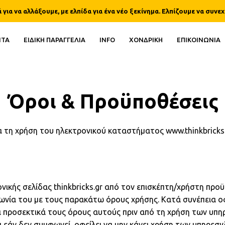
α να αλλάξουμε, με ελπίδα για ένα νέο ξεκίνημα. Ελπίζουμε να συνεχ
ΝΤΑ
ΕΙΔΙΚΗ ΠΑΡΑΓΓΕΛΙΑ
INFO
ΧΟΝΔΡΙΚΗ
ΕΠΙΚΟΙΝΩΝΙΑ
Όροι & Προϋποθέσεις
α τη χρήση του ηλεκτρονικού καταστήματος www.thinkbricks
νικής σελίδας thinkbricks.gr από τον επισκέπτη/χρήστη προ
νία του με τους παρακάτω όρους χρήσης. Κατά συνέπεια οφ
ι προσεκτικά τους όρους αυτούς πριν από τη χρήση των υπη
 εάν δεν συμφωνεί, οφείλει να μην κάνει χρήση των υπηρεσι