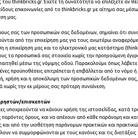
 του thinkbricks.gr. Έχετε τη δυνατότητα να επιλέξετε αν θέλ
ίδους επικοινωνίες από το thinkbricks.gr με αίτημα σας μέσω
νση μας.
ρους σας των προσωπικών σας δεδομένων, σημαίνει ότι συνα
ούνται από την επιχείρηση μας για τους ανωτέρω αναφερόμε
η η επιχείρηση μας και το ηλεκτρονικό μας κατάστημα (thinkb
λους τα προσωπικά σας στοιχεία χωρίς την προηγούμενη έγγ
απαιτηθεί μέσω της νόμιμης οδού. Παρακαλούμε όπως λάβετε
νες προϋποθέσεις επιτρέπεται ή επιβάλλεται από το νόμο ή
ή, χρήση και η αποκάλυψη των προσωπικών δεδομένων σας,
ά χωρίς την εκ μέρους σας πρότερη συναίνεση.
χρηστών/επισκεπτών
τες υποχρεούνται να κάνουν χρήση της ιστοσελίδας, κατά τ
ς παρόντες όρους, και να απέχουν από κάθε παράνομη και κ
 και από την υιοθέτηση παράνομων πρακτικών και πρακτικώ
ουν να συμμορφώνονται με τους κανόνες και τις διατάξεις 