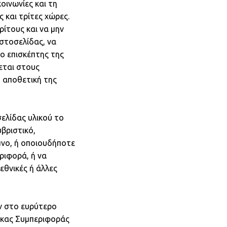
οινωνίες και τη
και τρίτες χώρες.
ρίτους και να μην
Ιστοσελίδας, να
ο επισκέπτης της
εται στους
ή αποθετική της
ελίδας υλικού το
βριστικό,
μνο, ή οποιουδήποτε
ριφορά, ή να
εθνικές ή άλλες
ών στο ευρύτερο
δικας Συμπεριφοράς