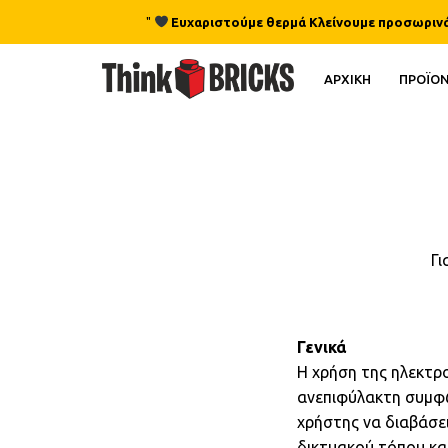
"
Ευχαριστούμε θερμά Κλείνουμε προσωρινά γι
ΑΡΧΙΚΗ
ΠΡΟΪΟ
Γι
Γενικά
Η χρήση της ηλεκτρο
ανεπιφύλακτη συμφω
χρήστης να διαβάσε
δικτυακού τόπου και