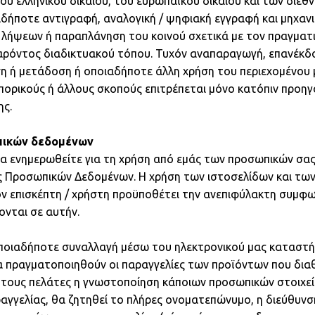
του ελληνικού δικαίου, του ευρωπαϊκού δικαίου και των διε
δήποτε αντιγραφή, αναλογική / ψηφιακή εγγραφή και μηχαν
 λήψεων ή παραπλάνηση του κοινού σχετικά με τον πραγματ
αρόντος διαδικτυακού τόπου. Τυχόν αναπαραγωγή, επανέκδ
η ή μετάδοση ή οποιαδήποτε άλλη χρήση του περιεχομένου
μπορικούς ή άλλους σκοπούς επιτρέπεται μόνο κατόπιν προη
ης.
πικών δεδομένων
 να ενημερωθείτε για τη χρήση από εμάς των προσωπικών σα
 Προσωπικών Δεδομένων. Η χρήση των ιστοσελίδων και των
τον επισκέπτη / χρήστη προϋποθέτει την ανεπιφύλακτη συμφω
νται σε αυτήν.
 οποιαδήποτε συναλλαγή μέσω του ηλεκτρονικού μας καταστ
ι να πραγματοποιηθούν οι παραγγελίες των προϊόντων που διαθ
ό τους πελάτες η γνωστοποίηση κάποιων προσωπικών στοιχεί
αγγελίας, θα ζητηθεί το πλήρες ονοματεπώνυμο, η διεύθυν