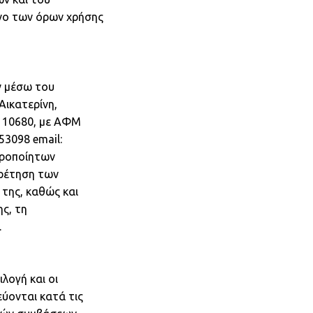
ενο των όρων χρήσης
ν μέσω του
Αικατερίνη,
Κ. 10680, με ΑΦΜ
3098 email:
ειροποίητων
ηρέτηση των
της, καθώς και
ς, τη
.
λογή και οι
εύονται κατά τις