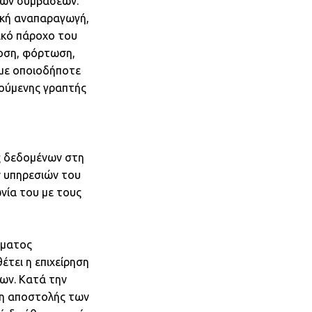
θνών συμβάσεων.
ική αναπαραγωγή,
ικό πάροχο του
οση, φόρτωση,
 με οποιοδήποτε
γούμενης γραπτής
ς δεδομένων στη
 υπηρεσιών του
νία του με τους
ήματος
έτει η επιχείρηση
ων. Κατά την
ση αποστολής των