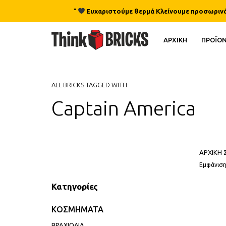
"
Ευχαριστούμε θερμά Κλείνουμε προσωρινά γι
ΑΡΧΙΚΗ
ΠΡΟΪΟ
ALL BRICKS TAGGED WITH:
Captain America
ΑΡΧΙΚΗ 
Εμφάνιση
Κατηγορίες
ΚΟΣΜΗΜΑΤΑ
ΒΡΑΧΙΟΛΙΑ