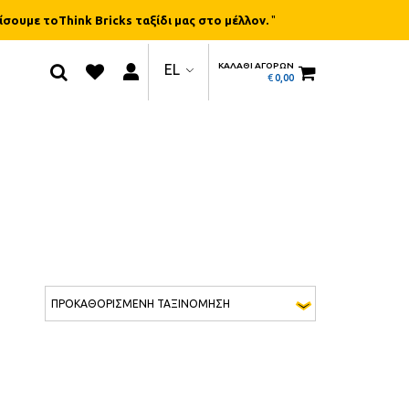
ίσουμε τοThink Bricks ταξίδι μας στο μέλλον.
"
ΚΑΛΑΘΙ ΑΓΟΡΩΝ
EL
€
0,00