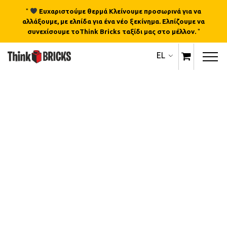
"
Ευχαριστούμε θερμά Κλείνουμε προσωρινά για να
αλλάξουμε, με ελπίδα για ένα νέο ξεκίνημα. Ελπίζουμε να
συνεχίσουμε τοThink Bricks ταξίδι μας στο μέλλον.
"
EL