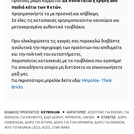
Προσοχή, μικρά κομμάτια!
Δε συνιστάται η χρήση από
παιδιά κάτω των 8 ετών.
Χρησιμοποιήστε τα με προσοχή και επίβλεψη.
Σε όλες τις κατασκευές χρησιμοποιούνται καινούρια και
μεταχειρισμένα αυθεντικά τουβλάκια.
Πριν ολοκληρώσετε τις αγορές σας παρακαλώ διαβάστε
αναλυτικά την περιγραφή των προϊόντων που επιθυμείτε
και την πολιτική του καταστήματος.
Χειροποίητες κατασκευές με τα τουβλάκια που αγαπάμε!
Για οποιαδήποτε απορία μη διστάσετε να επικοινωνήσετε
μαζί μας.
Για περισσότερα μπρελόκ δείτε εδώ:
Μπρελόκ- Think
Bricks
ΚΩΔΙΚΟΣ ΠΡΟΪΟΝΤΟΣ:
KEYRING06
ΚΑΤΗΓΟΡΙΕΣ:
ΑΞΕΣΟΥΑΡ
,
ΓΙΑ ΕΚΕΙΝΗ
,
ΓΙΑ
ΕΚΕΙΝΟΝ
,
ΓΙΑ ΕΦΗΒΟΥΣ
,
ΕΙΔΗ ΔΩΡΟΥ
,
ΜΠΡΕΛΟΚ
,
UNISEX
ΕΤΙΚΕΤΕΣ:
ΔΩΡΟ
ΓΕΝΕΘΛΙΩΝ
,
ΔΩΡΟ ΓΙΑ ΑΓΟΡΙΑ
,
ΔΩΡΟ ΓΙΑ ΤΟΝ ΜΠΑΜΠΑ
,
ΔΩΡΟ ΓΙΑ ΕΚΕΙΝΟΝ
,
ΑΠΟ ΤΟΥΒΛΑΚΙΑ LEGO
,
R2D2
,
STAR WARS