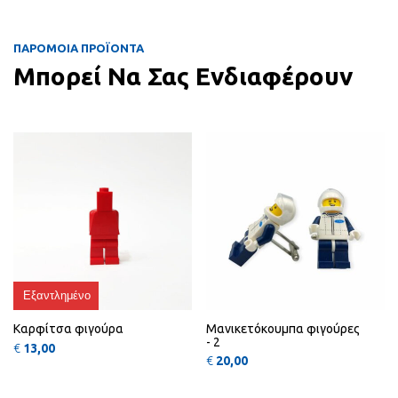
ΠΑΡΟΜΟΙΑ ΠΡΟΪΟΝΤΑ
Μπορεί Να Σας Ενδιαφέρουν
Αυτό το προϊόν έχει πολλαπλές πα
Αυτό
QUICK
QUICK
VIEW
VIEW
Εξαντλημένο
Καρφίτσα φιγούρα
Μανικετόκουμπα φιγούρες
- 2
€
13,00
€
20,00
Αυτό το προϊόν έχει πολλαπλές πα
Αυτό
QUICK
QUICK