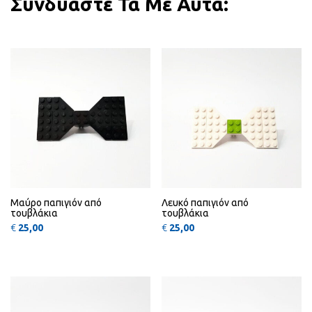
Συνδυάστε Τα Με Αυτά:
QUICK
QUICK
VIEW
VIEW
Μαύρο παπιγιόν από
Λευκό παπιγιόν από
τουβλάκια
τουβλάκια
€
25,00
€
25,00
QUICK
QUICK
VIEW
VIEW