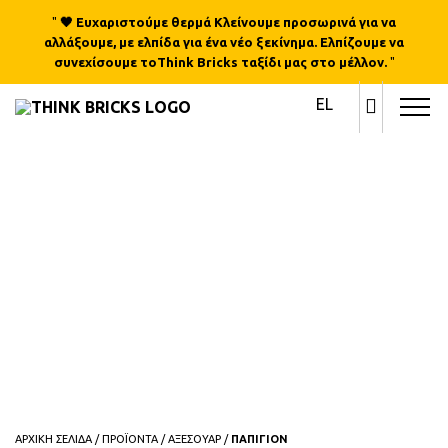
"
🖤 Ευχαριστούμε θερμά Κλείνουμε προσωρινά για να
αλλάξουμε, με ελπίδα για ένα νέο ξεκίνημα. Ελπίζουμε να
συνεχίσουμε τοThink Bricks ταξίδι μας στο μέλλον.
"
EL
ΑΡΧΙΚΗ ΣΕΛΙΔΑ
/
ΠΡΟΪΟΝΤΑ
/
ΑΞΕΣΟΥΑΡ
/
ΠΑΠΙΓΙΟΝ