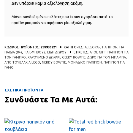
Δεν υπάρχει καμία αξιολόγηση ακόμη.
Μόνο συνδεδεμένοι πελάτες που έχουν αγοράσει αυτό το
προϊόν μπορούν να αφήσουν μία αξιολόγηση.
ΚΩΔΙΚΟΣ ΠΡΟΪΟΝΤΟΣ:
289933221
ΚΑΤΗΓΟΡΙΕΣ:
ΑΞΕΣΟΥΑΡ
,
ΠΑΠΙΓΙΟΝ
,
ΓΙΑ
ΠΑΙΔΙΑ (8+)
,
ΓΙΑ ΕΦΗΒΟΥΣ
,
ΕΙΔΗ ΔΩΡΟΥ
ΕΤΙΚΕΤΕΣ:
AFOL GIFT
,
ΠΑΠΙΓΙΟΝ ΓΙΑ
ΤΟΝ ΓΑΜΠΡΟ
,
ΧΑΡΟΥΜΕΝΟ ΔΩΡΑΚΙ
,
GEEKY BOWTIE
,
ΔΩΡΟ ΓΙΑ ΤΟΝ ΜΠΑΜΠΑ
,
ΑΠΟ ΤΟΥΒΛΑΚΙΑ LEGO
,
NERDY BOWTIE
,
ΜΟΝΑΔΙΚΟ ΠΑΠΙΓΙΟΝ
,
ΠΑΠΙΓΙΟΝ ΓΙΑ
ΓΑΜΟ
ΣΧΕΤΙΚΑ ΠΡΟΪΟΝΤΑ
Συνδυάστε Τα Με Αυτά:
QUICK
QUICK
VIEW
VIEW