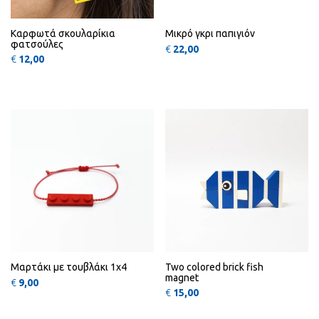
Καρφωτά σκουλαρίκια
Μικρό γκρι παπιγιόν
φατσούλες
€
22,00
€
12,00
Αυτό το προϊόν έχει πολλαπλές πα
Αυτό
QUICK
QUICK
VIEW
VIEW
Μαρτάκι με τουβλάκι 1x4
Two colored brick fish
magnet
€
9,00
€
15,00