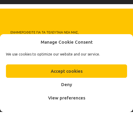
ΕΝΗΜΕΡΩΘΕΙΤΕ ΓΙΑ ΤΑ ΤΕΛΕΥΤΑΙΑ ΝΕΑ ΜΑΣ,
ΠΡΟΣΦΟΡΕΣ ΚΑΙ ΚΑΙΝΟΥΡΓΙΑ ΠΡΟΙΟΝΤΑ
Manage Cookie Consent
Εγγραφείτε
We use cookies to optimize our website and our service.
στο Newsletter μας
Accept cookies
Deny
View preferences
Fa.Ber Shop WordPress Theme
Designed & Developed by
Plethora Themes