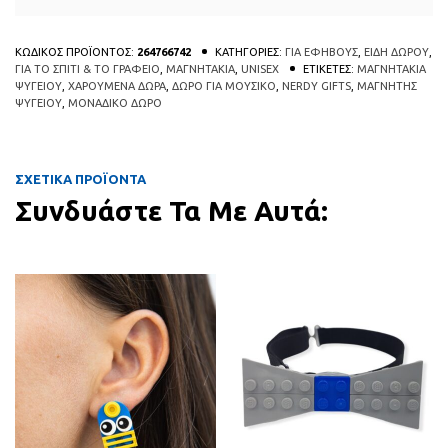
ΚΩΔΙΚΟΣ ΠΡΟΪΟΝΤΟΣ:
264766742
ΚΑΤΗΓΟΡΙΕΣ:
ΓΙΑ ΕΦΗΒΟΥΣ
,
ΕΙΔΗ ΔΩΡΟΥ
,
ΓΙΑ ΤΟ ΣΠΙΤΙ & ΤΟ ΓΡΑΦΕΙΟ
,
ΜΑΓΝΗΤΑΚΙΑ
,
UNISEX
ΕΤΙΚΕΤΕΣ:
ΜΑΓΝΗΤΑΚΙΑ
ΨΥΓΕΙΟΥ
,
ΧΑΡΟΥΜΕΝΑ ΔΩΡΑ
,
ΔΩΡΟ ΓΙΑ ΜΟΥΣΙΚΟ
,
NERDY GIFTS
,
ΜΑΓΝΗΤΗΣ
ΨΥΓΕΙΟΥ
,
ΜΟΝΑΔΙΚΟ ΔΩΡΟ
ΣΧΕΤΙΚΑ ΠΡΟΪΟΝΤΑ
Συνδυάστε Τα Με Αυτά:
Αυτό το προϊόν έχει πολλαπλές πα
QUICK
QUICK
VIEW
VIEW