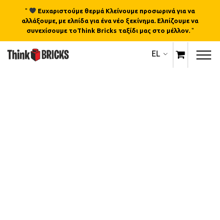
"
Ευχαριστούμε θερμά Κλείνουμε προσωρινά για να
αλλάξουμε, με ελπίδα για ένα νέο ξεκίνημα. Ελπίζουμε να
συνεχίσουμε τοThink Bricks ταξίδι μας στο μέλλον.
"
EL