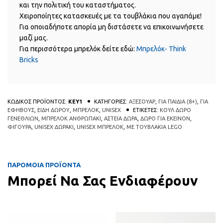
και την πολιτική του καταστήματος.
Χειροποίητες κατασκευές με τα τουβλάκια που αγαπάμε!
Για οποιαδήποτε απορία μη διστάσετε να επικοινωνήσετε
μαζί μας.
Για περισσότερα μπρελόκ δείτε εδώ:
Μπρελόκ- Think
Bricks
ΚΩΔΙΚΟΣ ΠΡΟΪΟΝΤΟΣ:
KEY1
ΚΑΤΗΓΟΡΙΕΣ:
ΑΞΕΣΟΥΑΡ
,
ΓΙΑ ΠΑΙΔΙΑ (8+)
,
ΓΙΑ
ΕΦΗΒΟΥΣ
,
ΕΙΔΗ ΔΩΡΟΥ
,
ΜΠΡΕΛΟΚ
,
UNISEX
ΕΤΙΚΕΤΕΣ:
ΚΟΥΛ ΔΩΡΟ
ΓΕΝΕΘΛΙΩΝ
,
ΜΠΡΕΛΟΚ ΑΝΘΡΩΠΑΚΙ
,
ΑΣΤΕΙΑ ΔΩΡΑ
,
ΔΩΡΟ ΓΙΑ ΕΚΕΙΝΟΝ
,
ΦΙΓΟΥΡΑ
,
UNISEX ΔΩΡΑΚΙ
,
UNISEX ΜΠΡΕΛΟΚ
,
ΜΕ ΤΟΥΒΛΑΚΙΑ LEGO
ΠΑΡΟΜΟΙΑ ΠΡΟΪΟΝΤΑ
Μπορεί Να Σας Ενδιαφέρουν
Αυτό το προϊόν έχει πολλαπλές πα
Αυτό
QUICK
QUICK
VIEW
VIEW