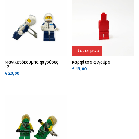
Εξαντλημένο
Μανικετόκουμπα φιγούρες
Καρφίτσα φιγούρα
- 2
€
13,00
€
20,00
Αυτό το προϊόν έχει πολλαπλές πα
QUICK
VIEW