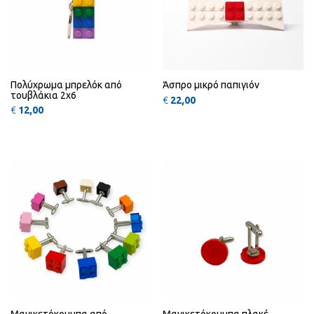
Πολύχρωμα μπρελόκ από
Άσπρο μικρό παπιγιόν
τουβλάκια 2x6
€
22,00
€
12,00
Αυτό το προϊόν έχει πολλαπλές πα
Αυτό
QUICK
QUICK
VIEW
VIEW