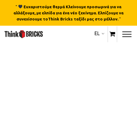
"
Ευχαριστούμε θερμά Κλείνουμε προσωρινά για να
αλλάξουμε, με ελπίδα για ένα νέο ξεκίνημα. Ελπίζουμε να
συνεχίσουμε τοThink Bricks ταξίδι μας στο μέλλον.
"
EL