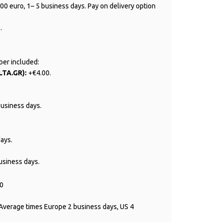
00 euro, 1– 5 business days. Pay on delivery option
.
ber included:
LTA.GR):
+€4.00.
business days.
ays.
usiness days.
0
Average times Europe 2 business days, US 4