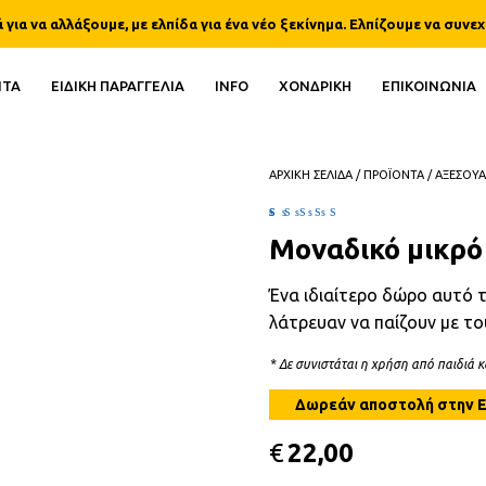
ια να αλλάξουμε, με ελπίδα για ένα νέο ξεκίνημα. Ελπίζουμε να συνεχ
ΝΤΑ
ΕΙΔΙΚΗ ΠΑΡΑΓΓΕΛΙΑ
INFO
ΧΟΝΔΡΙΚΗ
ΕΠΙΚΟΙΝΩΝΙΑ
ΑΡΧΙΚΗ ΣΕΛΙΔΑ
/
ΠΡΟΪΟΝΤΑ
/
ΑΞΕΣΟΥΑ
Βαθμολογήθηκε με
1
5.00
Μοναδικό μικρό
από 5 με βάση
βαθμολογία πελάτη
Ένα ιδιαίτερο δώρο αυτό τ
λάτρευαν να παίζουν με το
* Δε συνιστάται η χρήση από παιδιά 
€
22,00