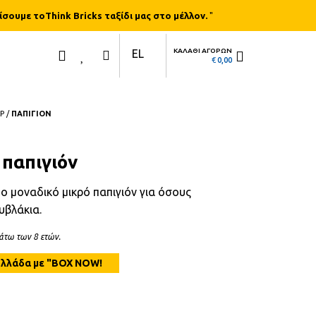
ίσουμε τοThink Bricks ταξίδι μας στο μέλλον.
"
ΚΑΛΑΘΙ ΑΓΟΡΩΝ
EL
€
0,00
Ρ
/
ΠΑΠΙΓΙΟΝ
 παπιγιόν
ο μοναδικό μικρό παπιγιόν για όσους
υβλάκια.
κάτω των 8 ετών.