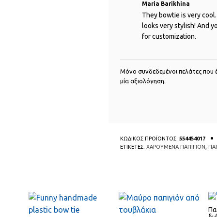
Βαθμολογήθηκε
Maria Barikhina
με
5
από
5
They bowtie is very cool. 
looks very stylish! And y
for customization.
Μόνο συνδεδεμένοι πελάτες που 
μία αξιολόγηση.
ΚΩΔΙΚΟΣ ΠΡΟΪΟΝΤΟΣ:
554454017
ΕΤΙΚΕΤΕΣ:
ΧΑΡΟΥΜΕΝΑ ΠΑΠΙΓΙΟΝ
,
ΠΑΠ
QUICK
QUICK
VIEW
VIEW
Πα
δι