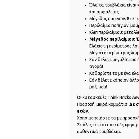
Όλα τα τουβλάκια είναι
και ασφαλείας.
Μέγεθος παπιγιόν: 8 εκ. x 
Περιλαίμιο παπιγιόν: μαύ
Κλιπ περιλαίμιου: μεταλλ
Μέγεθος περιλαίμιου: 
Ελάχιστη περίμετρος λαιμ
Μέγιστη περίμετρος λαιμο
Εάν θέλετε μεγαλύτερο ή
αγορά!
Καθαρίστε το με ένα ελ
Εάν θέλετε κάποιον άλλ
μαζί μου!
Οι κατασκευές Think Bricks Δεν 
Προσοχή, μικρά κομμάτια!
Δε σ
ετών.
Χρησιμοποιήστε τα με προσοχή
Σε όλες τις κατασκευές χρησιμ
αυθεντικά τουβλάκια.