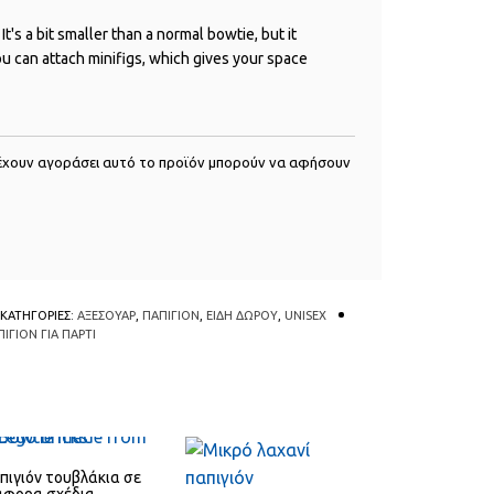
It's a bit smaller than a normal bowtie, but it
ou can attach minifigs, which gives your space
έχουν αγοράσει αυτό το προϊόν μπορούν να αφήσουν
ΚΑΤΗΓΟΡΙΕΣ:
ΑΞΕΣΟΥΑΡ
,
ΠΑΠΙΓΙΟΝ
,
ΕΙΔΗ ΔΩΡΟΥ
,
UNISEX
ΙΓΙΟΝ ΓΙΑ ΠΑΡΤΙ
Αυτό το προϊόν έχει πολλαπλές παραλλαγές
QUICK
QUICK
VIEW
VIEW
πιγιόν τουβλάκια σε
άφορα σχέδια