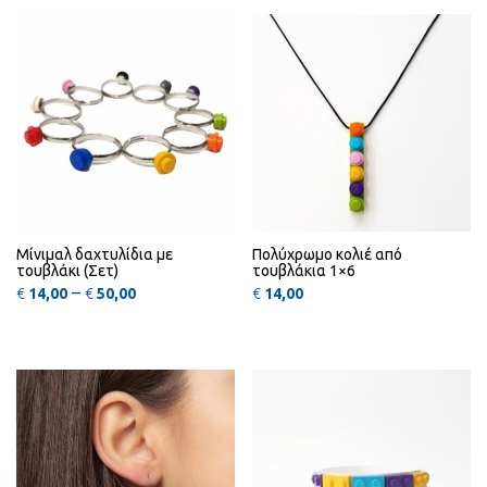
Μίνιμαλ δαχτυλίδια με
Πολύχρωμο κολιέ από
τουβλάκι (Σετ)
τουβλάκια 1×6
Price range: €14,00 through €50,00
–
€
14,00
€
50,00
€
14,00
Αυτό
QUICK
QUICK
VIEW
VIEW