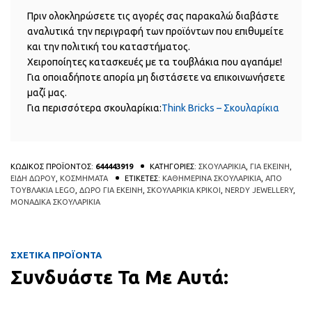
Πριν ολοκληρώσετε τις αγορές σας παρακαλώ διαβάστε
αναλυτικά την περιγραφή των προϊόντων που επιθυμείτε
και την πολιτική του καταστήματος.
Χειροποίητες κατασκευές με τα τουβλάκια που αγαπάμε!
Για οποιαδήποτε απορία μη διστάσετε να επικοινωνήσετε
μαζί μας.
Για περισσότερα σκουλαρίκια:
Think Bricks – Σκουλαρίκια
ΚΩΔΙΚΟΣ ΠΡΟΪΟΝΤΟΣ:
644443919
ΚΑΤΗΓΟΡΙΕΣ:
ΣΚΟΥΛΑΡΙΚΙΑ
,
ΓΙΑ ΕΚΕΙΝΗ
,
ΕΙΔΗ ΔΩΡΟΥ
,
ΚΟΣΜΗΜΑΤΑ
ΕΤΙΚΕΤΕΣ:
ΚΑΘΗΜΕΡΙΝΑ ΣΚΟΥΛΑΡΙΚΙΑ
,
ΑΠΟ
ΤΟΥΒΛΑΚΙΑ LEGO
,
ΔΩΡΟ ΓΙΑ ΕΚΕΙΝΗ
,
ΣΚΟΥΛΑΡΙΚΙΑ ΚΡΙΚΟΙ
,
NERDY JEWELLERY
,
ΜΟΝΑΔΙΚΑ ΣΚΟΥΛΑΡΙΚΙΑ
ΣΧΕΤΙΚΑ ΠΡΟΪΟΝΤΑ
Συνδυάστε Τα Με Αυτά:
Αυτό το προϊόν έχει πολλαπλές πα
Αυτό
QUICK
QUICK
VIEW
VIEW