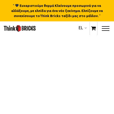
"
Ευχαριστούμε θερμά Κλείνουμε προσωρινά για να
αλλάξουμε, με ελπίδα για ένα νέο ξεκίνημα. Ελπίζουμε να
συνεχίσουμε τοThink Bricks ταξίδι μας στο μέλλον.
"
EL