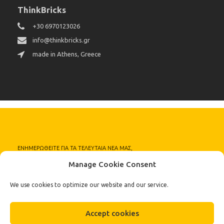
ThinkBricks
+30 6970123026
info@thinkbricks.gr
made in Athens, Greece
ΕΝΗΜΕΡΩΘΕΙΤΕ ΓΙΑ ΤΑ ΤΕΛΕΥΤΑΙΑ ΝΕΑ ΜΑΣ,
ΠΡΟΣΦΟΡΕΣ ΚΑΙ ΚΑΙΝΟΥΡΓΙΑ ΠΡΟΙΟΝΤΑ
Manage Cookie Consent
Εγγραφείτε
We use cookies to optimize our website and our service.
στο Newsletter μας
Accept cookies