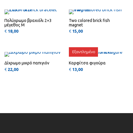
VIEW
VIEW
Πολύχρωμο βραχιόλι 2×3
Two colored brick fish
μέγεθος Μ
magnet
€
18,00
€
15,00
Αυτό το προϊόν έχει πολλαπλές πα
Αυτό
QUICK
QUICK
VIEW
VIEW
Εξαντλημένο
Δίχρωμο μικρό παπιγιόν
Καρφίτσα φιγούρα
€
22,00
€
13,00