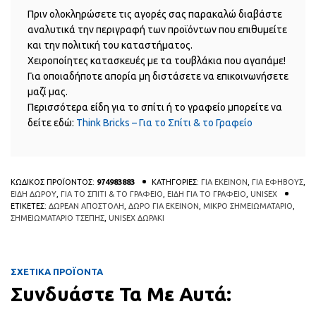
Πριν ολοκληρώσετε τις αγορές σας παρακαλώ διαβάστε
αναλυτικά την περιγραφή των προϊόντων που επιθυμείτε
και την πολιτική του καταστήματος.
Χειροποίητες κατασκευές με τα τουβλάκια που αγαπάμε!
Για οποιαδήποτε απορία μη διστάσετε να επικοινωνήσετε
μαζί μας.
Περισσότερα είδη για το σπίτι ή το γραφείο μπορείτε να
δείτε εδώ:
Think Bricks – Για το Σπίτι & το Γραφείο
ΚΩΔΙΚΟΣ ΠΡΟΪΟΝΤΟΣ:
974983883
ΚΑΤΗΓΟΡΙΕΣ:
ΓΙΑ ΕΚΕΙΝΟΝ
,
ΓΙΑ ΕΦΗΒΟΥΣ
,
ΕΙΔΗ ΔΩΡΟΥ
,
ΓΙΑ ΤΟ ΣΠΙΤΙ & ΤΟ ΓΡΑΦΕΙΟ
,
ΕΙΔΗ ΓΙΑ ΤΟ ΓΡΑΦΕΙΟ
,
UNISEX
ΕΤΙΚΕΤΕΣ:
ΔΩΡΕΑΝ ΑΠΟΣΤΟΛΗ
,
ΔΩΡΟ ΓΙΑ ΕΚΕΙΝΟΝ
,
ΜΙΚΡΟ ΣΗΜΕΙΩΜΑΤΑΡΙΟ
,
ΣΗΜΕΙΩΜΑΤΑΡΙΟ ΤΣΕΠΗΣ
,
UNISEX ΔΩΡΑΚΙ
ΣΧΕΤΙΚΑ ΠΡΟΪΟΝΤΑ
Συνδυάστε Τα Με Αυτά:
Αυτό το προϊόν έχει πολλαπλές πα
Αυτό
QUICK
QUICK