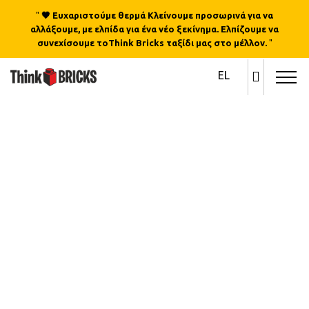
"
🖤 Ευχαριστούμε θερμά Κλείνουμε προσωρινά για να
αλλάξουμε, με ελπίδα για ένα νέο ξεκίνημα. Ελπίζουμε να
συνεχίσουμε τοThink Bricks ταξίδι μας στο μέλλον.
"
EL