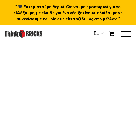
"
Ευχαριστούμε θερμά Κλείνουμε προσωρινά για να
αλλάξουμε, με ελπίδα για ένα νέο ξεκίνημα. Ελπίζουμε να
συνεχίσουμε τοThink Bricks ταξίδι μας στο μέλλον.
"
EL
Εξαντλημένο