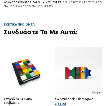
ΚΩΔΙΚΟΣ ΠΡΟΪΟΝΤΟΣ:
CAL01
ΚΑΤΗΓΟΡΙΕΣ:
ΕΙΔΗ ΔΩΡΟΥ
,
ΓΙΑ ΤΟ ΣΠΙΤΙ & ΤΟ
ΓΡΑΦΕΙΟ
,
ΕΙΔΗ ΓΙΑ ΤΟ ΓΡΑΦΕΙΟ
,
UNISEX
ΣΧΕΤΙΚΑ ΠΡΟΪΟΝΤΑ
Συνδυάστε Τα Με Αυτά:
Αυτό
QUICK
QUICK
VIEW
VIEW
Τετραδιάκι Α7 από
Colorful brick fish magnet
τουβλάκια
€
15,00