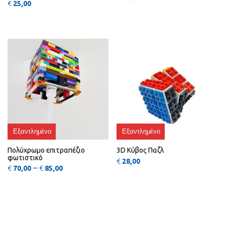
€
25,00
Αυτό το προϊόν έχει πολλαπλές πα
QUICK
QUICK
VIEW
VIEW
Εξαντλημένο
Εξαντλημένο
Πολύχρωμο επιτραπέζιο
3D Κύβος Παζλ
φωτιστικό
€
28,00
Price range: €70,00 through €85,00
–
€
70,00
€
85,00